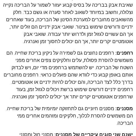
שאיבת אבק בבריכה על בסיס קבוע יעזור לשמור על הבריכה נקייה
וצלולה, וחשוב במיוחד לשאוב לאחר סערה או גשם כבד. חלק
מהשואבים מחוברים למערכת הסינון של הבריכה, בעוד שאחרים
ידניים ודורשים שימוש בצינור. שואבי אבק ידניים הם זולים יותר,
אך הם עשויים לגזול זמן ולדרוש יותר עבודה. שואבי אבק
אוטומטיים יקרים יותר, אך הם יכולים לחסוך זמן ואנרגיה.
רחפנים:
רחפנים נחוצים גם לשמירה על ניקיון בריכת שחייה. הם
משמשים להסרת פסולת, עלים וחלקיקים צפים אחרים מפני
השטח של הבריכה. יש להשתמש ברחפנים מדי יום, ויש לבדוק
אותם באופן קבוע כדי לוודא שהם פועלים כראוי. רחפנים מחוברים
בדרך כלל לצד הבריכה, והם יכולים להיות ידניים או אוטומטיים.
רחפנים ידניים דורשים שימוש ברשת ויכולים לגזול זמן, בעוד
שרחפנים אוטומטיים יקרים יותר אך יכולים לחסוך זמן ואנרגיה.
מסננים:
מסננים חיוניים גם לתחזוקה יומיומית של בריכת שחייה.
הם משמשים להסרת לכלוך, חלקיקים ומזהמים אחרים ממי
הבריכה.
ישנם שני סוגים עיקריים של מסננים:
מסנני חול ומסנני