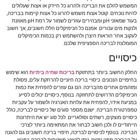
המשמש להלם את הבריכה ולהרוג כל חיידק או אצות שעלולים
להיות נוכחים. קוטל אצות משמש להרוג כל אצות קיימות בבריכה,
בעוד שמאזני pH ומבהירים עוזרים לשמור על רמת pH מאוזנת
ולנקות מים עכורים. אמנם כל הכימיקלים הללו חשובים, אך חשוב
לעקוב אחר הוראות היצרן ולהשתמש רק בכמות הכימיקלים
המומלצת לבריכה הספציפית שלכם.
כיסויים
החלק החשוב ביותר בתחזוקת
בריכות שחיה ביתיות
הוא שימוש
בחיפויים הנכונים. כיסויי בריכה חיוניים להרחקת עלים, פסולת
ומזהמים אחרים מהבריכה. הם גם עוזרים להפחית את כמות
הכימיקלים הדרושים לתחזוקה. בנוסף, כיסויים יכולים לסייע
במניעת אידוי, להפחית את עלויות האנרגיה ולשמור על עקביות
טמפרטורת הבריכה. ישנם מספר סוגים של כיסויים לבריכה, כולל
כיסויים מוצקים, רשתים וסולאריים. לכל סוג יש את היתרונות
הייחודיים לו ולכן חשוב לבחור את המתאימה ביותר לצרכי
הבריכה. בנוסף לכיסויים לבריכה, חיפויי בריכה חשובים גם להגנה
על הבריכה מפני נזקים. ניתן להשיג משטחים לבריכה במגוון