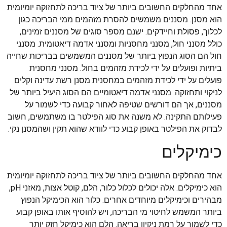
אחד מהחלקים החשובים ביותר של ציוד בריכה לתחזוקה יומיומית
הוא מסנן. מסננים משמשים להסרת מזהמים ממי הבריכה כגון
לכלוך, פסולת וחיידקים. ישנם מספר סוגים של מסננים זמינים,
כולל מסנני חול, מסנני מחסניות ומסנני אדמה דיאטומית. מסנני
חול הם הסוג הנפוץ ביותר של מסננים המשמשים בבריכות שחייה
ביתיות ופועלים על ידי לכידת מזהמים בחול. מסנני מחסנית
פועלים על ידי לכידת מזהמים במחסנית מסנן רשת עדינה וקלים
לניקוי ותחזוקה. מסנני אדמה דיאטומיים הם הסוג היעיל ביותר של
מסננים, אך הם דורשים שטיפה לאחור קבועה כדי לשמור על
פעילותם התקינה. לא משנה את סוג הפילטר בו משתמשים, חשוב
לבדוק את הפילטר באופן קבוע כדי לוודא שהוא תקין ושהמסנן נקי.
כימיקלים
אחד מהחלקים החשובים ביותר של ציוד בריכה לתחזוקה יומיומית
הוא כימיקלים. אלה יכולים לכלול כלור, הלם, קוטל אצות, מאזני pH,
מבהירים וכימיקלים מיוחדים אחרים. כלור הוא הכימיקל הנפוץ
ביותר המשמש לחיטוי מי הבריכה, ויש להוסיף אותו באופן קבוע
כדי לשמור על רמת ניקיון בריאה. הלם הוא כימיקל חזק יותר