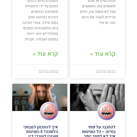
ומתרגשים או שהם
מספקים סיוע לכותבי
חוששים מזה וחוששים.
התוכן על ידי היפטרות
אבל לא משנה מה, כולם
מחסימת הכותבים
צריכים לעבור את היום
ויצירת רעיונות תוכן
הזה. אז איך
בקנה מידה. עוזרי כתיבה
בינה מלאכותית הופכים
פופולריים יותר ויותר
במקום העבודה. חברות
קרא עוד »
קרא עוד »
23/12/2022
23/12/2022
להתגבר על פחד
איך להתכונן למבחני
בחינה – כל השיטות
הלשכה? 5 השיטות
איך לא לפחד יותר
שעזרו לעורכי דין