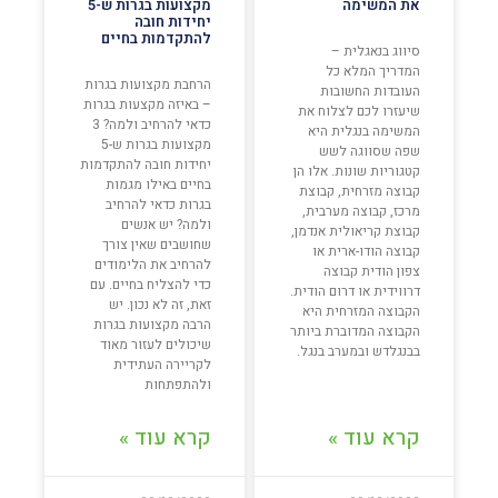
את המשימה
מקצועות בגרות ש-5
יחידות חובה
להתקדמות בחיים
סיווג בנאגלית –
המדריך המלא כל
הרחבת מקצועות בגרות
העובדות החשובות
– באיזה מקצעות בגרות
שיעזרו לכם לצלוח את
כדאי להרחיב ולמה? 3
המשימה בנגלית היא
מקצועות בגרות ש-5
שפה שסווגה לשש
יחידות חובה להתקדמות
קטגוריות שונות. אלו הן
בחיים באילו מגמות
קבוצה מזרחית, קבוצת
בגרות כדאי להרחיב
מרכז, קבוצה מערבית,
ולמה? יש אנשים
קבוצת קריאולית אנדמן,
שחושבים שאין צורך
קבוצה הודו-ארית או
להרחיב את הלימודים
צפון הודית קבוצה
כדי להצליח בחיים. עם
דרווידית או דרום הודית.
זאת, זה לא נכון. יש
הקבוצה המזרחית היא
הרבה מקצועות בגרות
הקבוצה המדוברת ביותר
שיכולים לעזור מאוד
בבנגלדש ובמערב בנגל.
לקריירה העתידית
ולהתפתחות
קרא עוד »
קרא עוד »