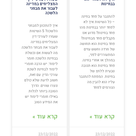
בבחינות
המצליחים במדינה
לעבור את מבחני
הלשכה
להתגבר על פחד בחינה
– כל השיטות איך לא
איך להתכונן למבחני
לפחד יותר בבחינות מהו
הלשכה? 5 השיטות
פחד בחינות? מדוע אנו
שעזרו לעורכי דין
מקבלים פחד מבחינות?
המצליחים במדינה
פחד בחינות הוא תחושה
לעבור את מבחני הלשכה
של חרדה וחשש עזים
מה לעשות אם נכשלת
המתעוררים לפני,
בבחינת הלשכה חומר
במהלך או אחרי בחינה.
לימוד: יש הרבה חומרי
פחד בחינות הוא תגובה
לימוד לבחינת לשכת
טבעית ללחץ של
עורכי הדין. עם זאת,
בחינות. המפתח להתגבר
חשוב לדעת שלא כולם
עליו הוא להבין מה
נוצרו שווים. הדרך
הגורמים לפחד
הטובה ביותר לגלות
באילו חומרי לימוד יש
את המידע הטוב
קרא עוד »
קרא עוד »
23/12/2022
23/12/2022