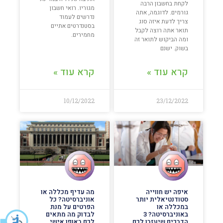
לקחת בחשבון הרבה
מגוריו. רואי חשבון
גורמים. לדוגמה, אתה
נדרשים לעמוד
צריך לדעת איזה סוג
בסטנדרטים אתיים
תואר אתה רוצה לקבל
מחמירים.
ומה הביקוש לתואר זה
בשוק. ישנם
קרא עוד »
קרא עוד »
10/12/2022
23/12/2022
איפה יש חווייה
מה עדיף מכללה או
סטודנטיאלית יותר
אוניברסיטה? כל
במכללה או
הפרטים על מנת
באוניברסיטה? 3
לבדוק מה מתאים
הדרכים שיעזרו לכם
לכם באופן אישי