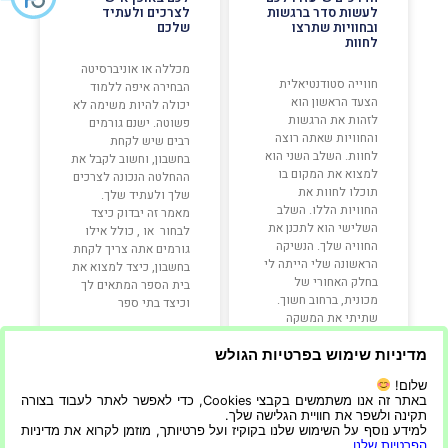
לעשות סדר ברגשות
לצרכים ולעתיד
ובחוויות שתרצו
שלכם
לחוות
מכללה או אוניברסיטה
חווייה סטודנטיאלית
הבחירה איפה ללמוד
הצעד הראשון הוא
יכולה להיות משימה לא
לזהות את הרגשות
פשוטה. ישנם גורמים
והחוויות שאתה רוצה
רבים שיש לקחת
לחוות. השלב השני הוא
בחשבון, וחשוב לקבל את
למצוא את המקום בו
ההחלטה הנכונה לצרכים
תוכלו לחוות את
שלך ולעתיד שלך.
החוויות הללו. השלב
מאמר זה יבדוק כיצד
השלישי הוא לתכנן את
לבחור או , כולל אילו
החוויה שלך. הנשיקה
גורמים אתה צריך לקחת
הראשונה שלי הייתה לי
בחשבון, כיצד למצוא את
בחלק האחורי של
בית הספר המתאים לך
מכונית, ברחוב חשוך.
וכיצד בתי ספר
שתיתי את המשקה
הראשון שלי במסיבה עם
חברים,
מדיניות שימוש בפרטיות הגולש
שלום!
קרא עוד »
קרא עוד »
באתר זה אנו משתמשים בקבצי Cookies, כדי לאפשר לאתר לעבוד בצורה
תקינה ולשפר את חוויית הגלישה שלך.
למידע נוסף על השימוש שלנו בקוקיז ועל פרטיותך, מוזמן לקרוא את מדיניות
הפרטיות שלנו
.