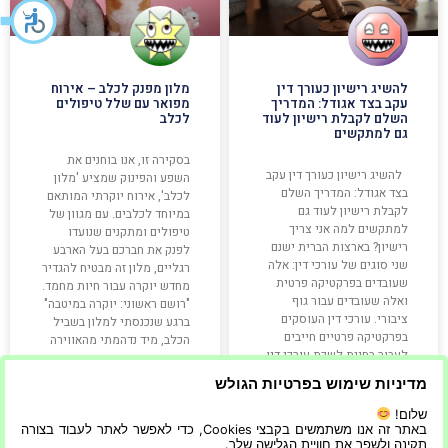
להשיג רישיון כעורך דין
מלון מפנק לכלב – אירוח
עקב בצד אגודל: המדריך
מפואר עם שלל טיפולים
השלם לקבלת רישיון לעוד
לכלב
גם למתקשים
בסקירה זו, אנו בוחנים את
להשיג רישיון כעורך דין עקב
השפע והפינוק שמציע 'מלון
בצד אגודל: המדריך השלם
לכלב', אירוח יוקרתי המותאם
לקבלת רישיון לעוד גם
במיוחד לכלבים. עם מגוון של
למתקשים למה אני צריך
טיפולים ומתקנים שנועדו
רישיון? בארצות הברית ישנם
לפנק את חברכם בעל הארבע
שני סוגים של עורכי דין: אלה
רגליים, מלון זה מבטיח להגדיר
שעובדים בפרקטיקה פרטית
מחדש יוקרה עבור חיות מחמד.
ואלה שעובדים עבור גוף
"רושם ראשוני: יוקרה במיטבה"
ציבורי. עורכי דין העוסקים
ברגע שנכנסתי למלון בשביל
בפרקטיקה פרטיים חייבים
הכלב, מיד נדהמתי מהאווירה
לעבור בחינת לשכת עורכי דין
היוקרתית שאפפה
לקבלת רישיונם. עורכי
מדיניות שימוש בפרטיות הגולש
שלום!
קרא עוד »
קרא עוד »
באתר זה אנו משתמשים בקבצי Cookies, כדי לאפשר לאתר לעבוד בצורה
תקינה ולשפר את חוויית הגלישה שלך.