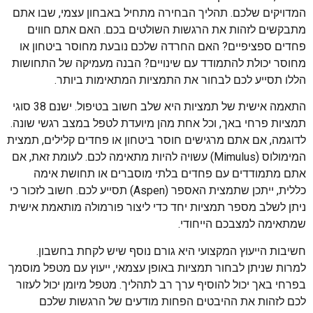
המדויקים שלכם. תהליך הבחירה מתחיל באבחון עצמי, שבו אתם
מתבקשים לזהות את הרגשות השולטים בכם. האם אתם חווים
פחדים ספציפיים? האם החרדה שלכם נובעת מחוסר ביטחון או
מחוסר יכולת להתמודד עם שינויים? הבנה מעמיקה של התחושות
הללו תסייע לכם לבחור את התמציות המתאימות ביותר.
התאמה אישית של תמציות היא שלב חשוב בטיפול. ישנם 38 סוגי
תמציות פרחי באך, וכל אחת מהן מיועדת לטפל במצב רגשי שונה.
לדוגמה, אם אתם מרגישים חוסר ביטחון או פחדים קלילים, תמצית
המימולוס (Mimulus) עשויה להיות מתאימה לכם. לעומת זאת, אם
אתם מתמודדים עם פחדים בלתי מוסברים או תחושת אימה
כללית, ייתכן שתמצית האספר (Aspen) תסייע לכם. חשוב לזכור כי
ניתן לשלב מספר תמציות יחד כדי ליצור פורמולה מותאמת אישית
שמתאימה למצבכם הייחודי.
חשיבות הייעוץ המקצועי היא גורם נוסף שיש לקחת בחשבון.
למרות שניתן לבחור תמציות באופן עצמאי, ייעוץ עם מטפל מוסמך
בפרחי באך יכול להוסיף ערך רב לתהליך. מטפל מיומן יכול לעזור
לכם לזהות את ההיבטים הפחות מודעים של הרגשות שלכם