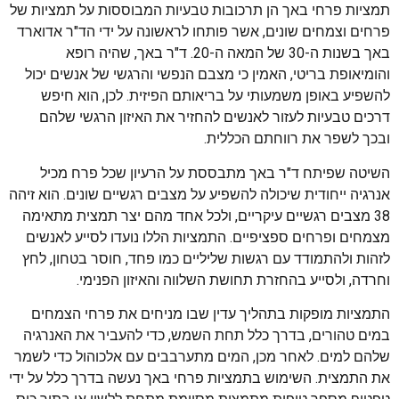
תמציות פרחי באך הן תרכובות טבעיות המבוססות על תמציות של
פרחים וצמחים שונים, אשר פותחו לראשונה על ידי הד"ר אדוארד
באך בשנות ה-30 של המאה ה-20. ד"ר באך, שהיה רופא
והומיאופת בריטי, האמין כי מצבם הנפשי והרגשי של אנשים יכול
להשפיע באופן משמעותי על בריאותם הפיזית. לכן, הוא חיפש
דרכים טבעיות לעזור לאנשים להחזיר את האיזון הרגשי שלהם
ובכך לשפר את רווחתם הכללית.
השיטה שפיתח ד"ר באך מתבססת על הרעיון שכל פרח מכיל
אנרגיה ייחודית שיכולה להשפיע על מצבים רגשיים שונים. הוא זיהה
38 מצבים רגשיים עיקריים, ולכל אחד מהם יצר תמצית מתאימה
מצמחים ופרחים ספציפיים. התמציות הללו נועדו לסייע לאנשים
לזהות ולהתמודד עם רגשות שליליים כמו פחד, חוסר בטחון, לחץ
וחרדה, ולסייע בהחזרת תחושת השלווה והאיזון הפנימי.
התמציות מופקות בתהליך עדין שבו מניחים את פרחי הצמחים
במים טהורים, בדרך כלל תחת השמש, כדי להעביר את האנרגיה
שלהם למים. לאחר מכן, המים מתערבבים עם אלכוהול כדי לשמר
את התמצית. השימוש בתמציות פרחי באך נעשה בדרך כלל על ידי