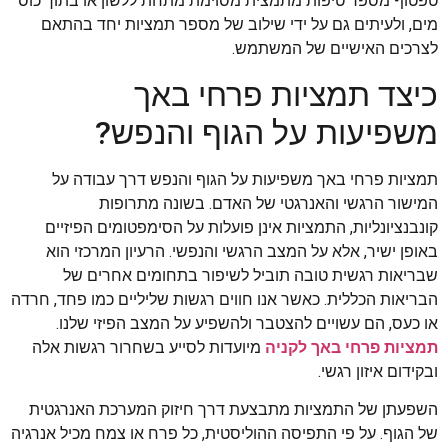
טפטוף מספר טיפות מתמצית מסוימת מתחת ללשון או בתוך כוס
מים, ולעיתים גם על ידי שילוב של מספר תמציות יחד בהתאם
לצרכים האישיים של המשתמש.
כיצד תמציות פרחי באך
משפיעות על הגוף והנפש?
תמציות פרחי באך משפיעות על הגוף והנפש דרך עבודה על
המישור הרגשי והאנרגטי של האדם. בשונה מתרופות
קונבנציונליות, התמציות אינן פועלות על הסימפטומים הפיזיים
באופן ישיר, אלא על המצב הרגשי והנפשי. הרעיון המרכזי הוא
שבריאות רגשית טובה תוביל לשיפור בתחומים אחרים של
הבריאות הכללית. כאשר אנו חווים רגשות שליליים כמו פחד, חרדה
או כעס, הם עשויים להצטבר ולהשפיע על המצב הפיזי שלנו.
תמציות פרחי באך לקניה
מיועדות לסייע בשחרור רגשות אלה
ובקידום איזון רגשי.
השפעתן של התמציות מתבצעת דרך חיזוק המערכת האנרגטית
של הגוף. על פי התפיסה ההוליסטית, כל פרח או צמח מכיל אנרגיה