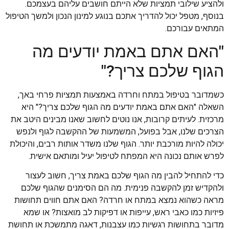
ולהציע שילובי תמציות שלא הייתם חושבים עליהם בעצמכם.
בנוסף, מטפל יכול להדריך אתכם בנוגע למינון הנכון ולמשך הטיפול
המתאים עבורכם.
"האם אתם באמת יודעים מה
הגוף שלכם צריך?"
כשמדובר בטיפול במתח וחרדה באמצעות תמציות פרחי באך,
השאלה "האם אתם באמת יודעים מה הגוף שלכם צריך?" היא
מרכזית. לעיתים קרובות, אנו נוטים לחשוב שאנו מבינים היטב את
הצרכים שלנו, אבל בפועל, המשמעות של ההקשבה לגוף ולנפש
יכולה להיות מורכבת יותר. הגוף שלנו משדר אותות רבים, והיכולת
לפרש אותם נכונה היא המפתח לטיפול יעיל ומותאם אישית.
כדי להתחיל להבין מה הגוף שלכם באמת צריך, חשוב לעצור
ולהקדיש זמן להקשבה פנימית. מה הם הסימנים שהגוף שלכם
מראה כשהוא נמצא במתח או חרדה? האם אתם חווים תחושות
פיזיות כמו כאבי ראש, עייפות או דפיקות לב מואצות? או שמא
מדובר בתחושות רגשיות כמו עצבנות, דאגה מתמשכת או תחושת