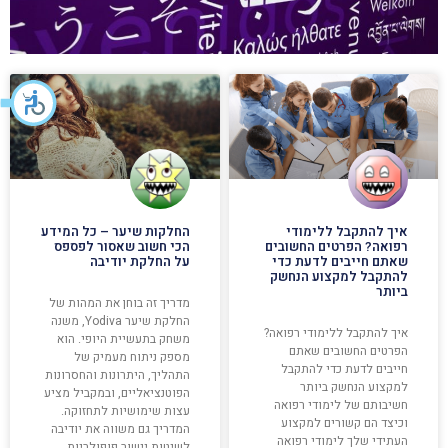
איך להתקבל ללימודי
החלקות שיער – כל המידע
רפואה? הפרטים החשובים
הכי חשוב שאסור לפספס
שאתם חייבים לדעת כדי
על החלקת יודיבה
להתקבל למקצוע הנחשק
ביותר
מדריך זה בוחן את המהות של
החלקת שיער Yodiva, משנה
איך להתקבל ללימודי רפואה?
משחק בתעשיית היופי. הוא
הפרטים החשובים שאתם
מספק ניתוח מעמיק של
חייבים לדעת כדי להתקבל
התהליך, היתרונות והחסרונות
למקצוע הנחשק ביותר
הפוטנציאליים, ובמקביל מציע
חשיבותם של לימודי רפואה
עצות שימושיות לתחזוקה.
וכיצד הם קשורים למקצוע
המדריך גם משווה את יודיבה
העתידי שלך לימודי רפואה
לשיטות יישור פופולריות