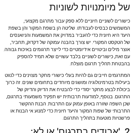
של מיומנויות לשוניות
כישורים לשוניים חיוניים ללא ספק עבור מתרגם מקצועי,
המשמשים כבסיס לעבודתו. שליטה הן בשפת המקור והן בשפת
היעד היא חיונית כדי להעביר במדויק את המשמעות והניואנסים
של הטקסט המקורי. יש צורך בהבנה עמוקה של דקדוק, תחביר,
אוצר מילים וביטויים אידיומטיים כדי לייצר תרגומים באיכות גבוהה.
עם זאת, כישורים לשוניים בלבד עשויים שלא תמיד להספיק
בהבטחת תהליך תרגום מוצלח.
המתרגמים חייבים גם להיות בעלי כישורי מחקר מצוינים כדי לנווט
ביעילות בטרמינולוגיה ומושגים מיוחדים בתחומים שונים. זה כרוך
ביכולת לבצע מחקר יסודי כדי להבטיח את הדיוק והדיוק של
התרגום. בנוסף, למודעות תרבותית יש תפקיד משמעותי בתרגום,
שכן השפה שזורה באופן עמוק עם התרבות. הבנת ההקשר
התרבותי של שפות המקור והיעד חיונית כדי למנוע אי הבנות או
פרשנויות מוטעות בתהליך התרגום.
2. 'אבודים בתרגום' או לא: