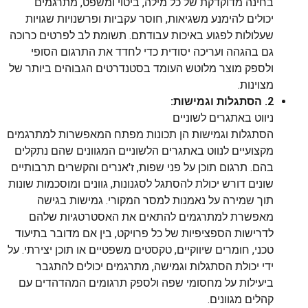
בחינה מדוקדקת של כל מילה, ביטוי ומשפט, מתרגמים
יכולים להימנע משגיאות, חוסר עקביות ופרשנויות שגויות
שעלולות לפגוע באיכות עבודתם. תשומת לב לפרטים כרוכה
גם בהגהה ועריכה יסודית כדי לחדד את התרגום הסופי
ולספק מוצר מלוטש העומד בסטנדרטים הגבוהים ביותר של
מצוינות.
2. הסתגלות וגמישות:
ניווט באתגרים לשוניים
הסתגלות וגמישות הן תכונות מפתח המאפשרות למתרגמים
מקצועיים לנווט באתגרים הלשוניים המגוונים שהם נתקלים
בהם. תרגום תוכן על פני שפות, ז'אנרים והקשרים תרבותיים
שונים דורש יכולת להסתגל לסגנונות, גוונים ומוסכמות שונות
תוך שמירה על נאמנות למסר המקורי. גמישות בגישה
מאפשרת למתרגמים להתאים את האסטרטגיות שלהם
לדרישות הספציפיות של כל פרויקט, בין אם מדובר בתיעוד
טכני, חומרים שיווקיים, טקסטים משפטיים או תוכן יצירתי. על
ידי יכולת הסתגלות וגמישה, מתרגמים יכולים להתגבר
ביעילות על מחסומי שפה ולספק תרגומים המהדהדים עם
קהלים מגוונים.