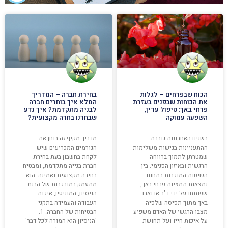
הכוח שבפרחים – לגלות
בחירת חברה – המדריך
את הכוחות שבפנים בעזרת
המלא איך בוחרים חברה
פרחי באך: טיפול עדין,
לבניה מתקדמת? איך נדע
השפעה עמוקה
שבחרנו בחרה מקצועית?
בשנים האחרונות גוברת
מדריך מקיף זה בוחן את
ההתעניינות בגישות משלימות
הגורמים המכריעים שיש
שמטרתן לתמוך ברווחה
לקחת בחשבון בעת בחירת
הרגשית ובאיזון הפנימי. בין
חברת בנייה מתקדמת, ומבטיח
השיטות המוכרות בתחום
בחירה מקצועית ואמינה. הוא
נמצאות תמציות פרחי באך,
מתעמק במורכבות של הבנת
שפותחו על ידי ד"ר אדוארד
הניסיון, המוניטין, איכות
באך מתוך תפיסה שלפיה
העבודה והעמידה בתקני
מצבו הרגשי של האדם משפיע
הבטיחות של החברה. 1.
על איכות חייו ועל תחושת
'הניסיון הוא המורה לכל דבר'-